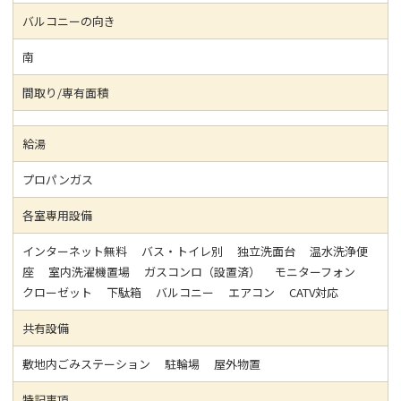
バルコニーの向き
南
間取り/専有面積
給湯
プロパンガス
各室専用設備
インターネット無料 バス・トイレ別 独立洗面台 温水洗浄便
座 室内洗濯機置場 ガスコンロ（設置済） モニターフォン
クローゼット 下駄箱 バルコニー エアコン CATV対応
共有設備
敷地内ごみステーション 駐輪場 屋外物置
特記事項