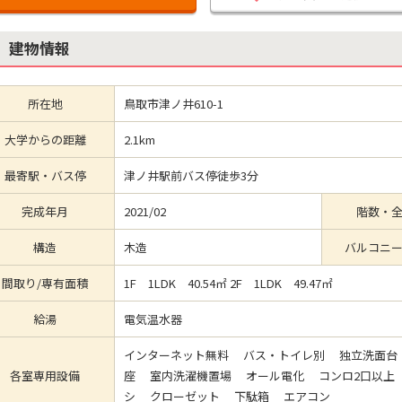
建物情報
所在地
鳥取市津ノ井610-1
大学からの距離
2.1km
最寄駅・バス停
津ノ井駅前バス停徒歩3分
完成年月
2021/02
階数・
構造
木造
バルコニ
間取り/専有面積
1F 1LDK 40.54㎡ 2F 1LDK 49.47㎡
給湯
電気温水器
インターネット無料 バス・トイレ別 独立洗面台
各室専用設備
座 室内洗濯機置場 オール電化 コンロ2口以上
シ クローゼット 下駄箱 エアコン