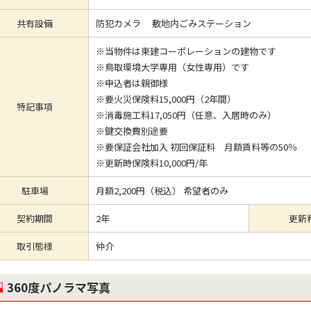
共有設備
防犯カメラ 敷地内ごみステーション
※当物件は東建コーポレーションの建物です
※鳥取環境大学専用（女性専用）です
※申込者は親御様
※要火災保険料15,000円（2年間）
特記事項
※消毒施工料17,050円（任意、入居時のみ）
※鍵交換費別途要
※要保証会社加入 初回保証料 月額賃料等の50％
※更新時保険料10,000円/年
駐車場
月額2,200円（税込） 希望者のみ
契約期間
2年
更新
取引態様
仲介
360度パノラマ写真