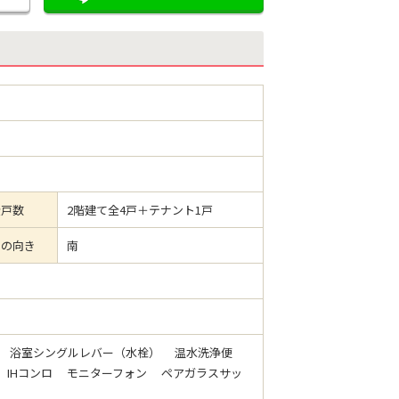
全戸数
2階建て全4戸＋テナント1戸
ーの向き
南
 浴室シングルレバー（水栓） 温水洗浄便
 IHコンロ モニターフォン ペアガラスサッ