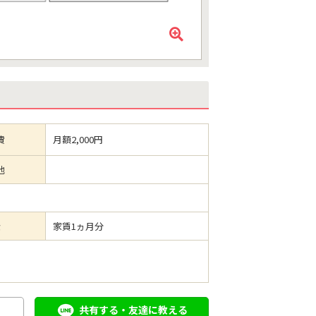
費
月額2,000円
他
金
家賃1ヵ月分
共有する・友達に教える