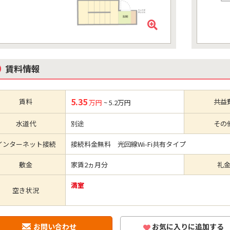
賃料情報
5.35
賃料
共益
万円
~ 5.2万円
水道代
別途
その
インターネット接続
接続料金無料 光回線Wi-Fi共有タイプ
敷金
家賃2ヵ月分
礼
満室
空き状況
お問い合わせ
お気に入りに追加する