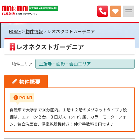
>
物件情報
>
レオネクストガーデニア
レオネクストガーデニア
正蓮寺・面影・雲山エリア
物件エリア
物件概要
POINT
自転車で大学まで20分圏内。１階＋２階のメゾネットタイプ♪設
備は、エアコン２台、３口ガスコンロ付属、カラーモニターフォ
ン、独立洗面台、浴室乾燥機付き！仲介手数料０円です♪