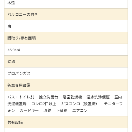
木造
バルコニーの向き
南
間取り/専有面積
46.94㎡
給湯
プロパンガス
各室専用設備
バス・トイレ別 独立洗面台 浴室乾燥機 温水洗浄便座 室内
洗濯機置場 コンロ2口以上 ガスコンロ（設置済） モニターフ
ォン カードキー 収納 下駄箱 エアコン
共有設備