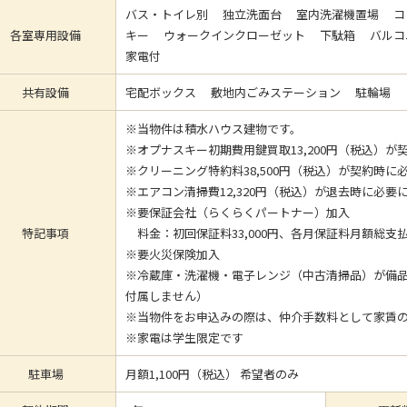
バス・トイレ別 独立洗面台 室内洗濯機置場 コ
各室専用設備
キー ウォークインクローゼット 下駄箱 バルコニ
家電付
共有設備
宅配ボックス 敷地内ごみステーション 駐輪場
※当物件は積水ハウス建物です。
※オプナスキー初期費用鍵買取13,200円（税込）
※クリーニング特約料38,500円（税込）が契約時に
※エアコン清掃費12,320円（税込）が退去時に必要
※要保証会社（らくらくパートナー）加入
特記事項
料金：初回保証料33,000円、各月保証料月額総支
※要火災保険加入
※冷蔵庫・洗濯機・電子レンジ（中古清掃品）が備
付属しません）
※当物件をお申込みの際は、仲介手数料として家賃
※家電は学生限定です
駐車場
月額1,100円（税込） 希望者のみ