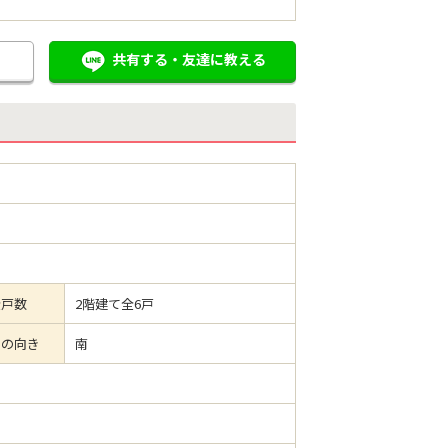
共有する・友達に教える
全戸数
2階建て全6戸
ーの向き
南