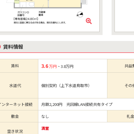
賃料情報
3.6
賃料
共益
万円
~ 3.8万円
水道代
個別契約（上下水道鳥取市）
その
インターネット接続
月額2,200円 光回線LAN接続共有タイプ
敷金
なし
礼
満室
空き状況