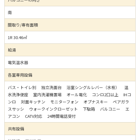
南
間取り/専有面積
1R 30.46㎡
給湯
電気温水器
各室専用設備
バス・トイレ別 独立洗面台 浴室シングルレバー（水栓） 温
水洗浄便座 室内洗濯機置場 オール電化 コンロ2口以上 IHコ
ンロ 対面キッチン モニターフォン オプナスキー ペアガラ
スサッシ ウォークインクローゼット 下駄箱 バルコニー エ
アコン CATV対応 24時間電話受付
共有設備