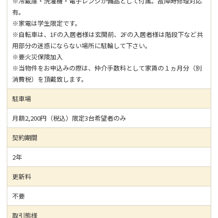
※冷蔵庫・洗濯機・電子レンジが備品として付属。故障時修理対応
有。
※家電は学生限定です。
※自転車は、1Fの入居者様は玄関前、2Fの入居者様は階段下など共
用部分の迷惑にならない場所に駐輪して下さい。
※要火災保険加入
※当物件をお申込みの際は、仲介手数料として家賃の１ヵ月分（別
消費税）を頂戴致します。
駐車場
月額2,200円（税込）限定3台希望者のみ
契約期間
2年
更新料
不要
取引態様