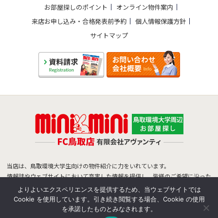
お部屋探しのポイント
オンライン物件案内
来店お申し込み・合格発表前予約
個人情報保護方針
サイトマップ
当店は、鳥取環境大学生向けの物件紹介に力をいれています。
情報誌やウェブサイトにおいて充実した情報を提供し、皆様のご希望に沿った
物件をご紹介できるよう努めています。
よりよいエクスペリエンスを提供するため、当ウェブサイトでは
鳥取環境大学生のお部屋探しは、ミニミニFC鳥取店へお任せ下さい！
Cookie を使用しています。引き続き閲覧する場合、Cookie の使用
を承諾したものとみなされます。