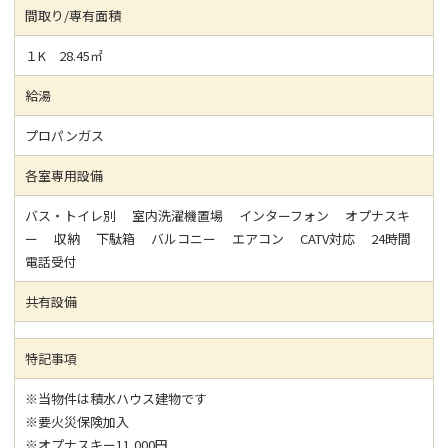
間取り/専有面積
１K 28.45㎡
給湯
プロパンガス
各室専用設備
バス・トイレ別 室内洗濯機置場 インターフォン オプナスキ
ー 収納 下駄箱 バルコニー エアコン CATV対応 24時間
電話受付
共有設備
特記事項
※当物件は積水ハウス建物です
※要火災保険加入
※オプナスキー11,000円