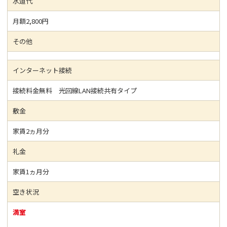
水道代
月額2,800円
その他
インターネット接続
接続料金無料 光回線LAN接続共有タイプ
敷金
家賃2ヵ月分
礼金
家賃1ヵ月分
空き状況
満室