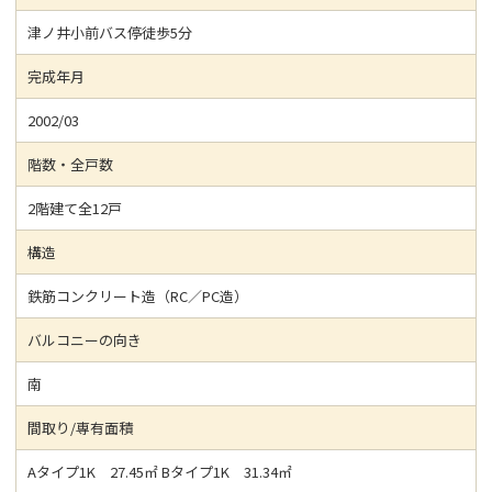
津ノ井小前バス停徒歩5分
完成年月
2002/03
階数・全戸数
2階建て全12戸
構造
鉄筋コンクリート造（RC／PC造）
バルコニーの向き
南
間取り/専有面積
Aタイプ1K 27.45㎡ Bタイプ1K 31.34㎡