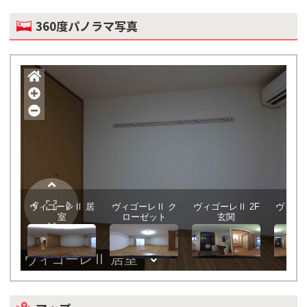
360度パノラマ写真
ヴィゴーレⅡ 居
ヴィゴーレⅡ ク
ヴィゴーレⅡ 2F
ヴィゴー
室
ローゼット
玄関
キ
ヴィゴーレⅡ 居室