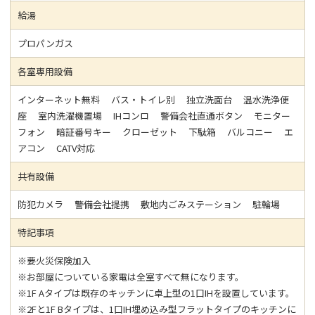
給湯
プロパンガス
各室専用設備
インターネット無料 バス・トイレ別 独立洗面台 温水洗浄便
座 室内洗濯機置場 IHコンロ 警備会社直通ボタン モニター
フォン 暗証番号キー クローゼット 下駄箱 バルコニー エ
アコン CATV対応
共有設備
防犯カメラ 警備会社提携 敷地内ごみステーション 駐輪場
特記事項
※要火災保険加入
※お部屋についている家電は全室すべて無になります。
※1F Aタイプは既存のキッチンに卓上型の1口IHを設置しています。
※2Fと1F Bタイプは、1口IH埋め込み型フラットタイプのキッチンに